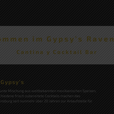
ommen im Gypsy’s Rave
Cantina y Cocktail Bar
 Gypsy’s
bunte Mischung aus weltbekannten mexikanischen Speisen,
hiedene frisch zubereitete Cocktails machen das
nsburg seit nunmehr über 20 Jahren zur Anlaufstelle für