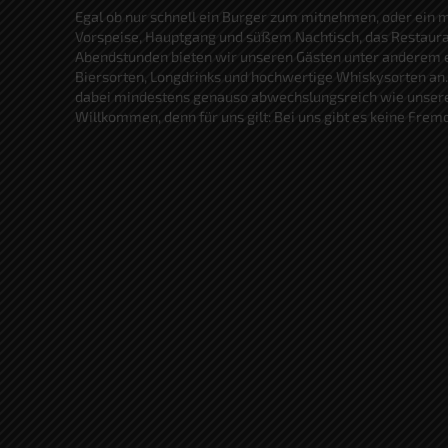
Egal ob nur schnell ein Burger zum mitnehmen, oder ein
Vorspeise, Hauptgang und süßem Nachtisch, das Restauran
Abendstunden bieten wir unseren Gästen unter anderem e
Biersorten, Longdrinks und hochwertige Whiskysorten an.
dabei mindestens genauso abwechslungsreich wie unsere C
Willkommen, denn für uns gilt: Bei uns gibt es keine Frem