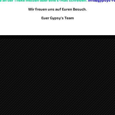
te an der Theke melden oder eine E-Mail schreiben.
info@gypsys-r
Wir freuen uns auf Euren Besuch.
Euer Gypsy's Team