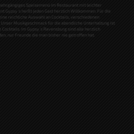
 mehrgängiges Speisemenü im Restaurant mit leichter
t Gypsy ́s heißt jeden Gast herzlich Willkommen. Für die
ine reichliche Auswahl an Cocktails, verschiedenen
 Unser Musikgeschmack für die abendliche Unterhaltung ist
ocktails. Im Gypsy ́s Ravensburg sind alle herzlich
den, nur Freunde die man bisher nie getroffen hat.