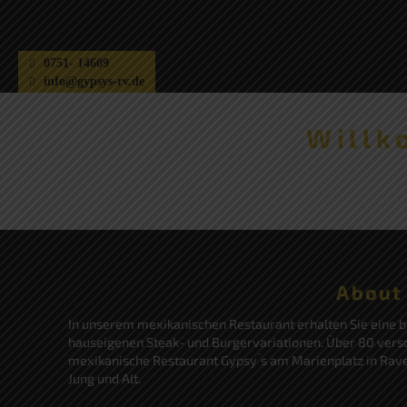
0751- 14609
info@gypsys-rv.de
Willk
About
In unserem mexikanischen Restaurant erhalten Sie eine 
hauseigenen Steak- und Burgervariationen. Über 80 versc
mexikanische Restaurant Gypsy ́s am Marienplatz in Rave
Jung und Alt.