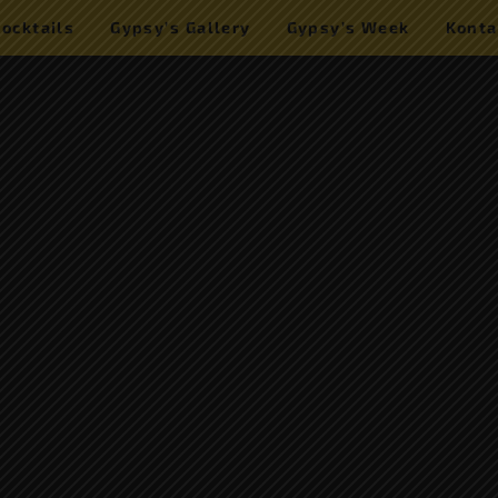
Cocktails
Gypsy’s Gallery
Gypsy’s Week
Konta