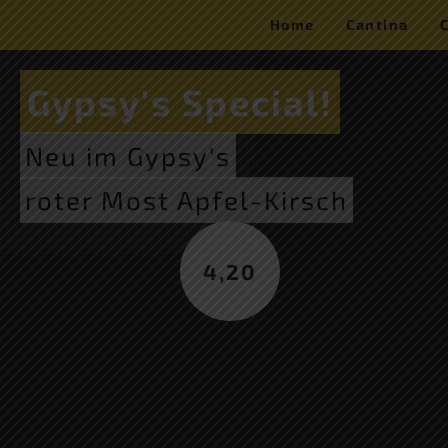
Home
Cantina
Gypsy's Special!
Neu im Gypsy's
roter Most Apfel-Kirsch
4,20