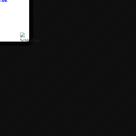
v.de
.